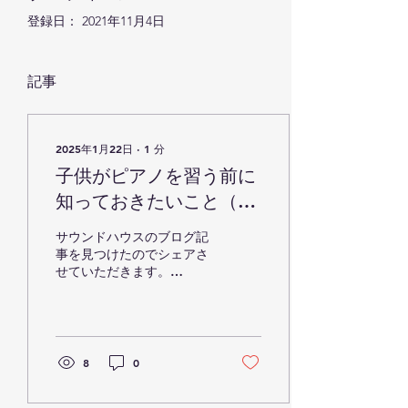
登録日： 2021年11月4日
記事
2025年1月22日
∙
1
分
子供がピアノを習う前に
知っておきたいこと（サ
ウンドハウスさんの記事
サウンドハウスのブログ記
を見つけました）
事を見つけたのでシェアさ
せていただきます。
https://www.soundhouse.co.jp/contents/column/index?
post=2034&srsltid=AfmBOorvq_L811Vc22Dhq8FTbnszNjSZ
8
0