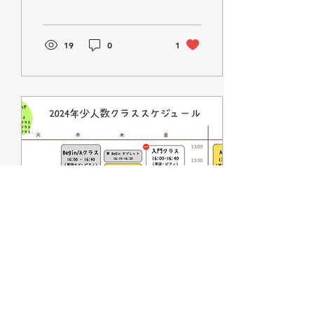
子の人間的成長に繋がるの
であれば、コンクールへの
参加もサポートしていきた
い。 やると決めたのなら、
19
0
1
精一杯やる。やりたい気持
ちと日々の努力、どっちが
先に生まれるかはそれぞれ
ある...
2024年1月27日
∙
1
分
2024年4月 少人数クラ