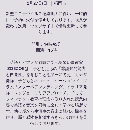
2月27日(日)
  |  
福岡市
新型コロナウイルス感染拡大に伴い、一時的
にご予約の受付を停止しております。状況が
変わり次第、ウェブサイトで情報更新して参
ります。
開場：14時45分
開演：15時
英語とピアノが同時に学べる習い事教室
ZOEZOEは、子どもたちの「非認知的能力
と自発性」を育むことを第一に考え、カナダ
発祥 子どもとのコミュニケーションプログ
ラム「スターペアレンティング」イタリア発
祥「レッジョエミリアアプローチ」そして、
フィンランド教育の理念を取り入れた授業内
容で英語と音楽を同時に楽しく学べる場所で
す。幼少期から生演奏の音楽に触れる機会を
作り、脳と感性を刺激するきっかけ作りを目