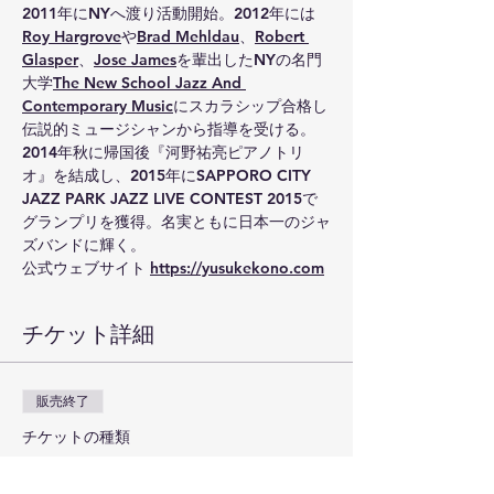
2011年にNYへ渡り活動開始。2012年には
Roy Hargrove
や
Brad Mehldau
、
Robert 
Glasper
、
Jose James
を輩出したNYの名門
大学
The New School Jazz And 
Contemporary Music
にスカラシップ合格し
伝説的ミュージシャンから指導を受ける。
2014年秋に帰国後『河野祐亮ピアノトリ
オ』を結成し、2015年にSAPPORO CITY 
JAZZ PARK JAZZ LIVE CONTEST 2015で
グランプリを獲得。名実ともに日本一のジャ
ズバンドに輝く。
公式ウェブサイト 
https://yusukekono.com
チケット詳細
販売終了
チケットの種類
大人1名