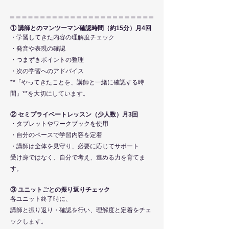
① 講師とのマンツーマン確認時間（約15分）月4回
・学習してきた内容の理解度チェック
・発音や表現の確認
・つまずきポイントの整理
・次の学習へのアドバイス
**「やってきたことを、講師と一緒に確認する時
間」**を大切にしています。
② セミプライベートレッスン（少人数）月3回
・タブレットやワークブックを使用
・自分のペースで学習内容を定着
・講師は全体を見守り、必要に応じてサポート
受け身ではなく、自分で考え、進める力を育てま
す。
③ ユニットごとの振り返りチェック
各ユニット終了時に、
講師と振り返り・確認を行い、理解度と定着をチェ
ックします。